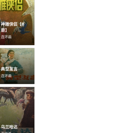
神雕侠侣【8
册】
连环画
典型发言
连环画
乌兰哈达