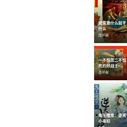
党需要什么就干
什么
连环画
一不怕苦二不怕
死的好战士-宁
学金
连环画
鬼王嗜宠：逆天
小毒妃