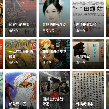
侦察兵的故事
贵妃的现代生活
两个田螺姑娘
连环画
晴时有雨
连环画
一幅红军地图的
伐妮娜与烧炭党
故事
人
佩剑将军
连环画
连环画
连环画
国共生死谍战：
侦破死亡区
渗透
韩擒虎话本