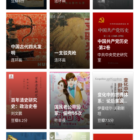
豆瓣8分
连环画
江南
中国共产党历史
中国古代四大发
·第2卷
明
一支驳壳枪
中共中央党史研究
连环画
连环画
室
变化中的世界体
百年清史研究
系：论后美国时
史：政治史卷
国民老公带回
期的地缘政治与
伊曼纽尔·沃勒斯
家：偷吻55次
地缘文化
刘文鹏
坦
豆瓣8.2分
叶非夜
豆瓣7.5分