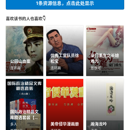
1条资源信息，点击此处显示
喜欢该书的人也喜欢👇
优秀工宣队员徐
豪门重生之长媳
公园山血案
松宝
难为
连环画
连环画
恩很宅
国际政治精品文
库精选套装【11
册】
美帝侵华漫画册
瀚海龙吟
多人