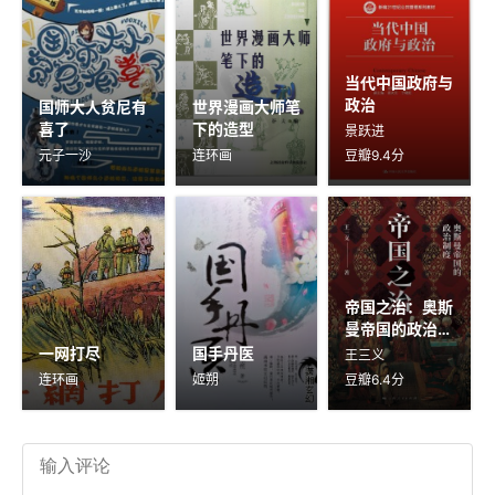
当代中国政府与
政治
国师大人贫尼有
世界漫画大师笔
喜了
下的造型
景跃进
元子一沙
连环画
豆瓣9.4分
帝国之治：奥斯
曼帝国的政治制
度
一网打尽
国手丹医
王三义
连环画
姬朔
豆瓣6.4分