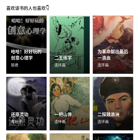
喜欢该书的人也喜欢👇
哈哈！好好玩的
为革命献出最后
创意心理学
二王练字
一滴血
丽君
连环画
连环画
还原灵功
一把山斧
二探鼓浪洲
鬼谷子
连环画
连环画