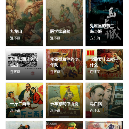
鬼屋里的书生：
九龙山
医学家扁鹊
岛与城
连环画
连环画
方东流
九号公路上的伏
侯哥弹和他的少
党需要什么就干
击战
年队
什么
连环画
连环画
连环画
一斤二两半
乐羊怒喝中山羹
乌白旗
连环画
连环画
连环画