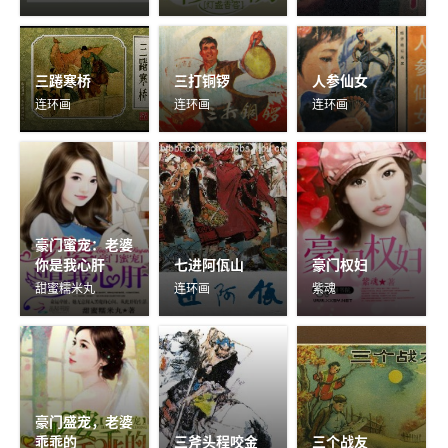
三踡寒桥
三打铜锣
人参仙女
连环画
连环画
连环画
豪门蜜宠：老婆
你是我心肝
七进阿佤山
豪门权妇
甜蜜糯米丸
连环画
紫魂
豪门盛宠，老婆
乖乖的
三斧头程咬金
三个战友