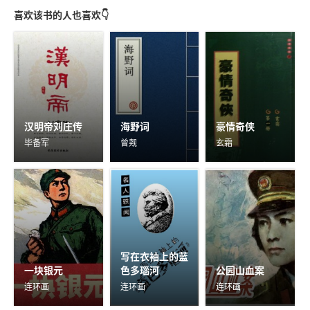
喜欢该书的人也喜欢👇
汉明帝刘庄传
海野词
豪情奇侠
毕备军
曾觌
玄霜
写在衣袖上的蓝
一块银元
色多瑙河
公园山血案
连环画
连环画
连环画