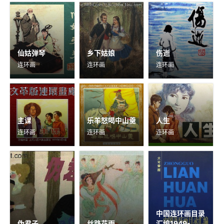
仙姑弹琴
乡下姑娘
伤逝
连环画
连环画
连环画
主课
乐羊怒喝中山羹
人生
连环画
连环画
连环画
中国连环画目录
伪君子
丝路花雨
汇编1949-