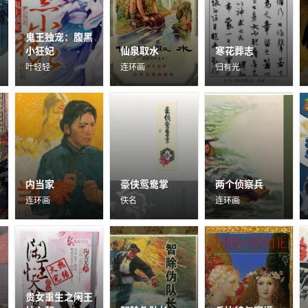
鬼王独宠：腹黑
小狂妃
仙泉取水
寒花葬志
叶轻轻
连环画
归有光
内当家
豪侠鸳鸯掌
两个侦察兵
连环画
佚名
连环画
贵女重生之闲王