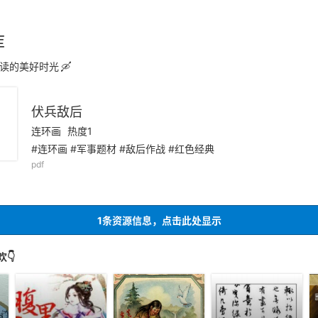
库
读的美好时光
伏兵敌后
连环画
热度1
#连环画 #军事题材 #敌后作战 #红色经典
pdf
1条资源信息，点击此处显示
👇