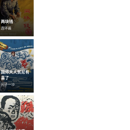
两块钱
连环画
国师大人贫尼有
喜了
元子一沙