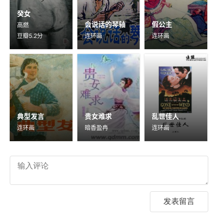
癸女
会说话的琴轴
假公主
高燃
豆瓣5.2分
连环画
连环画
典型发言
贵女难求
乱世佳人
连环画
暗香盈冉
连环画
发表留言