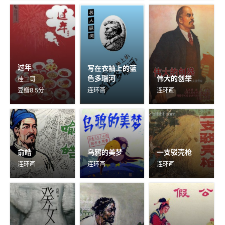
过年
写在衣袖上的蓝
色多瑙河
伟大的创举
桂二哥
豆瓣8.5分
连环画
连环画
俞皓
乌鸦的美梦
一支驳壳枪
连环画
连环画
连环画