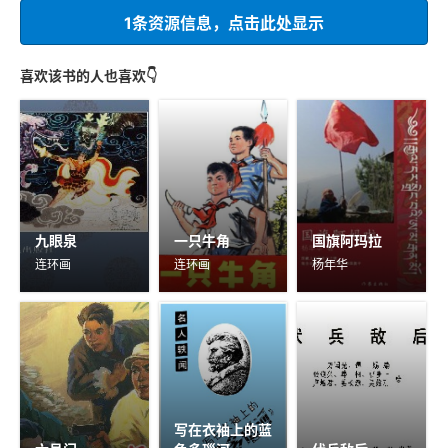
1条资源信息，点击此处显示
喜欢该书的人也喜欢👇
九眼泉
一只牛角
国旗阿玛拉
连环画
连环画
杨年华
写在衣袖上的蓝