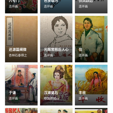
六号门
色多瑙河
伏兵敌后
连环画
连环画
连环画
还源篇阐微
光辉常照后人心
信
杏林石泰得之
连环画
连环画
于谦
汉淑皇后
丰收
连环画
卿国卿城ss
连环画