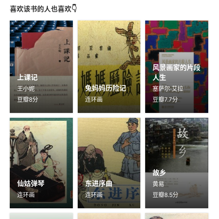
喜欢该书的人也喜欢👇
风景画家的片段
上课记
人生
兔妈妈历险记
王小妮
塞萨尔·艾拉
豆瓣8分
连环画
豆瓣7.7分
故乡
仙姑弹琴
东进序曲
黄易
连环画
连环画
豆瓣8.5分