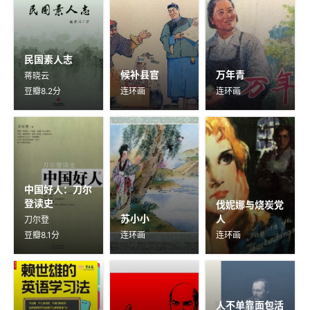
民国素人志
候补县官
万年青
蒋晓云
豆瓣8.2分
连环画
连环画
中国好人：刀尔
登读史
伐妮娜与烧炭党
苏小小
人
刀尔登
豆瓣8.1分
连环画
连环画
人不单靠面包活