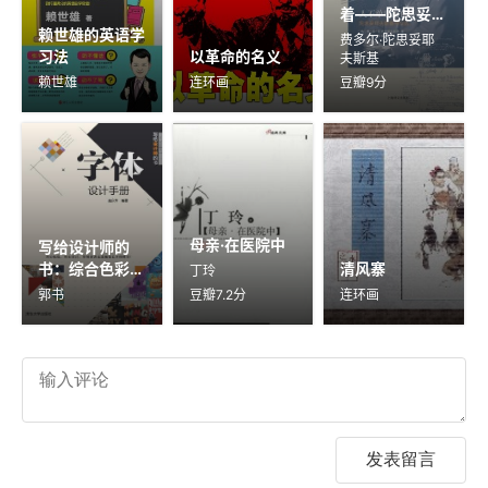
着——陀思妥耶
赖世雄的英语学
夫斯基书信选
费多尔·陀思妥耶
习法
以革命的名义
夫斯基
赖世雄
连环画
豆瓣9分
母亲·在医院中
写给设计师的
书：综合色彩设
清风寨
丁玲
计手册
郭书
豆瓣7.2分
连环画
发表留言