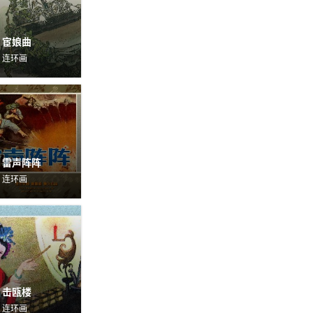
宦娘曲
连环画
雷声阵阵
连环画
击瓯楼
连环画