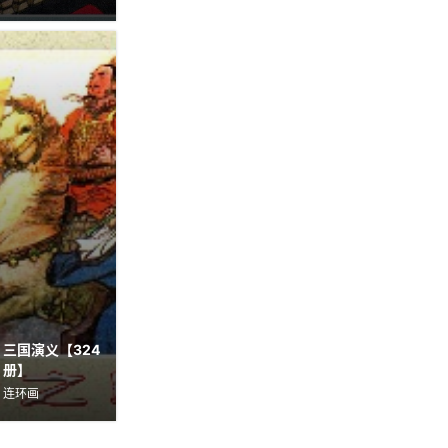
三国演义【324
册】
连环画