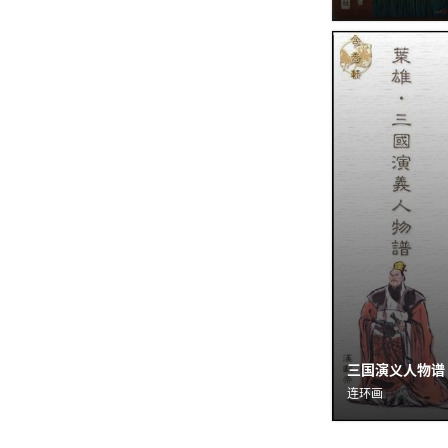
三国演义人物谱
连环画