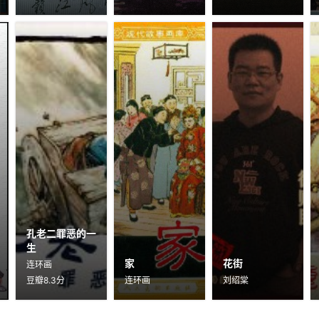
孔老二罪恶的一
生
家
花街
连环画
豆瓣8.3分
连环画
刘绍棠