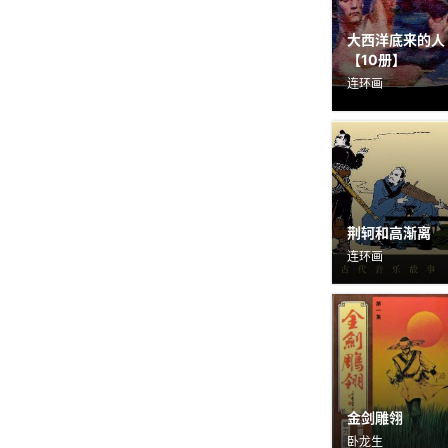
大西洋底来的人
【10册】
连环画
荆轲和高渐离
连环画
金剑雕翎
卧龙生