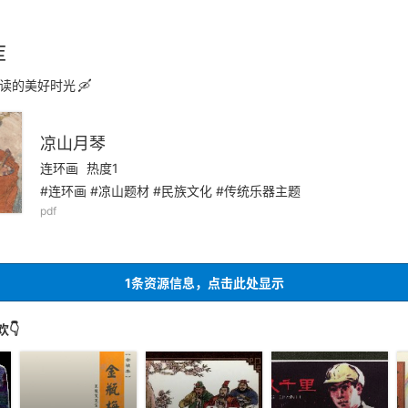
库
读的美好时光
凉山月琴
连环画
热度1
#连环画 #凉山题材 #民族文化 #传统乐器主题
pdf
1条资源信息，点击此处显示
👇