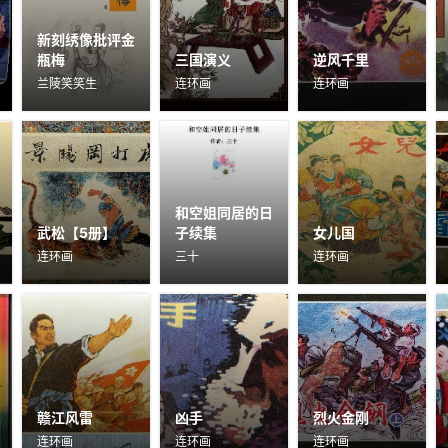
新刻绣像批评金
瓶梅
三国演义
逆风千里
兰陵笑笑生
连环画
连环画
和空姐同居的日
武松【5册】
子续集
女儿国
连环画
三十
连环画
赣江风雷
凶手
烈火金刚
连环画
连环画
连环画