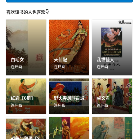
喜欢该书的人也喜欢👇
白毛女
天仙配
乱世佳人
连环画
连环画
连环画
红岩【8册】
野火春风斗古城
卓文君
连环画
连环画
连环画
战争与和平【3