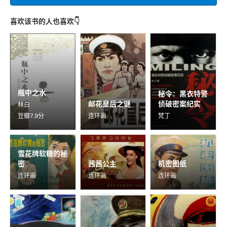
喜欢该书的人也喜欢👇
瓶中之水
秘令：黑衣特警
邮花皇后之谜
侦破密案纪实
林白
豆瓣7.9分
连环画
梵丁
雪花牌软糖的秘
密
茜茜公主
机密图纸
连环画
连环画
连环画