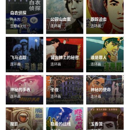
白衣侦探
公园山血案
跟踪追击
叶永烈
豆瓣8.3分
连环画
连环画
飞马追踪
留言牌上的秘密
谁是罪人
连环画
连环画
连环画
神秘的手表
子夜
神秘的使命
连环画
连环画
连环画
魔影
隐蔽的战线
玉香笼