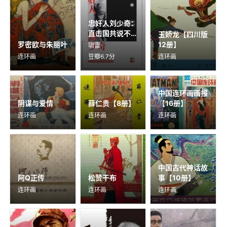
忠奸人刘少奇：
直击国共说不出
玉娇龙【四川版
口的秘密
罗密欧与朱丽叶
12册】
啸雷
连环画
豆瓣6.7分
连环画
中国连环画画报
阴谋与爱情
薛仁贵【8册】
【16册】
连环画
连环画
连环画
中国古代神话故
阿Q正传
松赞干布
事【10册】
连环画
连环画
连环画