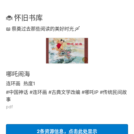
怀旧书库
祭奠过去那些阅读的美好时光
哪吒闹海
连环画
热度1
#中国神话 #连环画 #古典文学改编 #哪吒IP #传统民间故
事
pdf
2条资源信息，点击此处显示