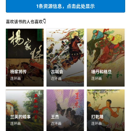
1条资源信息，点击此处显示
喜欢该书的人也喜欢👇
杨家将传
古城会
珊丹和格旦
连环画
连环画
连环画
兰英的婚事
王杰
打乾隆
连环画
连环画
连环画