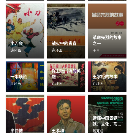
革命先烈的故事
小刀会
战火中的青春
之一
连环画
连环画
子言
保卫板门店的英
一串项链
雄
王掌柜的故事
连环画
连环画
连环画
读懂中国青铜
器：文化、形
式、功能与图案
廖仲恺
王孝和
戴克成