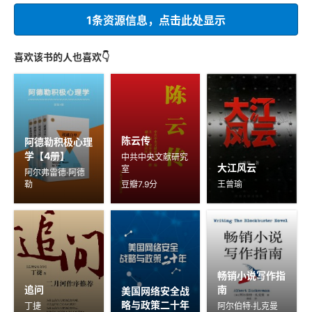
1条资源信息，点击此处显示
喜欢该书的人也喜欢👇
陈云传
阿德勒积极心理
学【4册】
中共中央文献研究
大江风云
室
阿尔弗雷德·阿德
勒
豆瓣7.9分
王曾瑜
畅销小说写作指
追问
南
美国网络安全战
略与政策二十年
丁捷
阿尔伯特·扎克曼