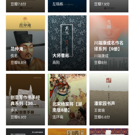
豆瓣7.6分
左晓栋
豆瓣7.9分
川端康成名作名
范仲淹
译系列【9册】
大将曹彬
佚名
川端康成
豆瓣8.8分
高阳
豆瓣8分
创意写作书系经
典系列【36
潘家园书声
北宋杨家将【湖
册】
南版8册】
多人
王曾瑜
豆瓣6.9分
连环画
豆瓣6.6分