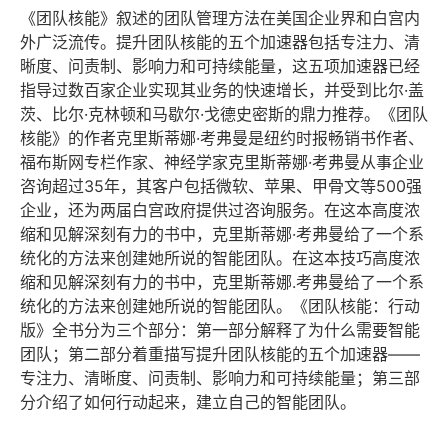
《团队核能》叙述的团队管理方法在美国企业界和白宫内
外广泛流传。提升团队核能的五个加速器包括专注力、清
晰度、问责制、影响力和可持续能量，这五项加速器已经
指导过数百家企业实现其业务的快速增长，并受到比尔·盖
茨、比尔·克林顿和马歇尔·戈德史密斯的鼎力推荐。《团队
核能》的作者克里斯蒂娜·考弗曼是纽约时报畅销书作者、
福布斯网专栏作家、神经学家克里斯蒂娜·考弗曼从事企业
咨询超过35年，其客户包括微软、苹果、甲骨文等500强
企业，还为两届白宫政府提供过咨询服务。在这本高度浓
缩和见解深刻有力的书中，克里斯蒂娜·考弗曼给了一个系
统化的方法来创建她所说的智能团队。在这本技巧高度浓
缩和见解深刻有力的书中，克里斯蒂娜.考弗曼给了一个系
统化的方法来创建她所说的智能团队。《团队核能：行动
版》全书分为三个部分：第一部分解释了为什么需要智能
团队；第二部分着重描写提升团队核能的五个加速器——
专注力、清晰度、问责制、影响力和可持续能量；第三部
分介绍了如何行动起来，建立自己的智能团队。