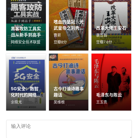
嗜血的皇冠：光
武皇帝之刘秀的
改革大佬王安石
黑客攻防工具实
秀
战从新手到高手
曹昇
蓑笠翁
网络安全技术联盟
豆瓣8分
豆瓣7.6分
5G安全：数智
古今打油诗趣事
化时代的网络安
趣话
毛泽东与陈云
全宝典
余晓光
吴维根
王玉贵