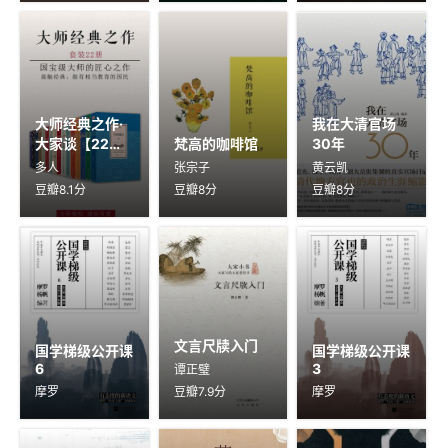
大师经典之作·
我在大清官场
大家谈【22
梵高的咖啡馆
30年
册】
多人
张宗子
黄云凯
豆瓣8.1分
豆瓣8分
豆瓣8分
文言尺牍入门
国学梯级公开课
国学梯级公开课
6
3
谭正璧
摩罗
豆瓣7.9分
摩罗