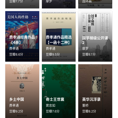
豆瓣7.7分
摩罗
连环画
费孝通经典作品
费孝通作品精选
国学梯级公开课
【4册】
【一函十二种】
2
费孝通
费孝通
摩罗
豆瓣8.6分
豆瓣9.5分
豆瓣8.1分
乡土中国
奇士王世襄
英华沉浮录
费孝通
窦忠如
董桥
豆瓣9.2分
豆瓣7.6分
豆瓣8.2分