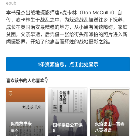
epub
本书是杰出战地摄影师唐•麦卡林（Don McCullin）自
传，麦卡林生于战乱之中，为躲避战乱被送往乡下抚养，
成长在英国治安最糟糕的地方，从小患有阅读障碍，家庭
贫困，父亲早逝，后凭借一张给街头帮派拍的照片进入新
闻摄影界，开始了他痛苦而辉煌的战地摄影之路。
1条资源信息，点击此处显示
喜欢该书的人也喜欢👇
似是故书来
水泊梁山一百零
国学梯级公开课
八英雄谱
5
董桥