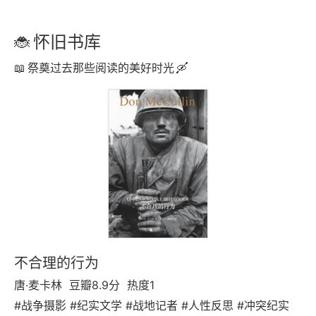
怀旧书库
祭奠过去那些阅读的美好时光
不合理的行为
唐·麦卡林
豆瓣8.9分
热度1
#战争摄影 #纪实文学 #战地记者 #人性反思 #冲突纪实