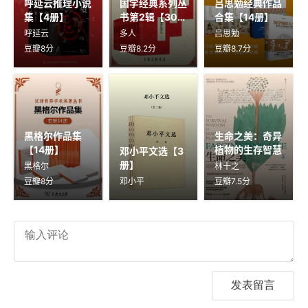
呼延云推理小说
国学经典系列丛
吕思勉经典作品
集【4册】
书第2辑【30
合集【14册】
册】
呼延云
多人
吕思勉
豆瓣8分
豆瓣8.2分
豆瓣8.7分
黑格尔作品集
生命之美：奇异
【14册】
植物的生存智慧
邓小平文选【3
册】
黑格尔
林十之
豆瓣8分
邓小平
豆瓣7.5分
发表留言