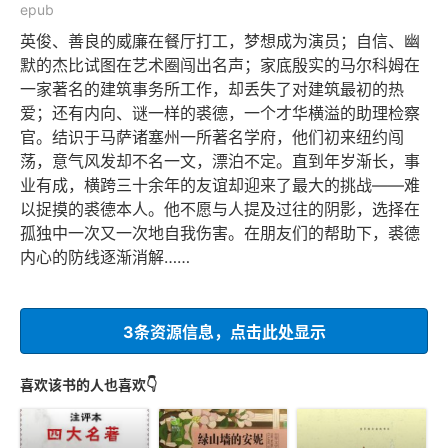
epub
英俊、善良的威廉在餐厅打工，梦想成为演员；自信、幽
默的杰比试图在艺术圈闯出名声；家底殷实的马尔科姆在
一家著名的建筑事务所工作，却丢失了对建筑最初的热
爱；还有内向、谜一样的裘德，一个才华横溢的助理检察
官。结识于马萨诸塞州一所著名学府，他们初来纽约闯
荡，意气风发却不名一文，漂泊不定。直到年岁渐长，事
业有成，横跨三十余年的友谊却迎来了最大的挑战——难
以捉摸的裘德本人。他不愿与人提及过往的阴影，选择在
孤独中一次又一次地自我伤害。在朋友们的帮助下，裘德
内心的防线逐渐消解……
3条资源信息，点击此处显示
喜欢该书的人也喜欢👇