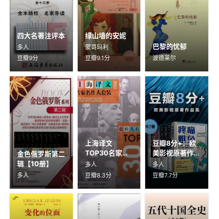
四大名著注评本
绿山墙的安妮
巴黎的忧郁
多人
蒙哥玛利
豆瓣9分
豆瓣9.1分
波德莱尔
上海译文
豆瓣8分+：欧
TOP30名家名
美影视原著作品
金色俄罗斯第二
作大套装【30
集【7册】
辑【10册】
多人
多人
册2022年版】
多人
豆瓣8.3分
豆瓣7.7分