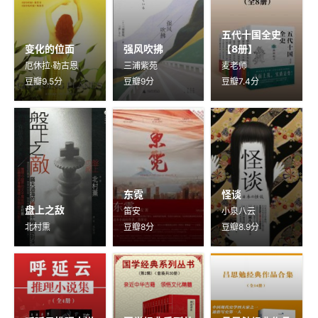
五代十国全史
变化的位面
强风吹拂
【8册】
厄休拉·勒古恩
三浦紫苑
麦老师
豆瓣9.5分
豆瓣9分
豆瓣7.4分
东霓
怪谈
盘上之敌
笛安
小泉八云
北村熏
豆瓣8分
豆瓣8.9分