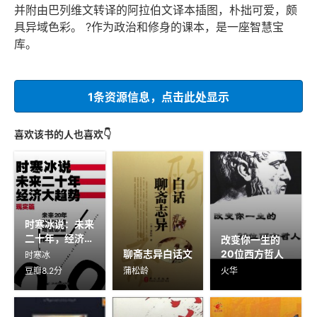
并附由巴列维文转译的阿拉伯文译本插图，朴拙可爱，颇
具异域色彩。 ?作为政治和修身的课本，是一座智慧宝
库。
1条资源信息，点击此处显示
喜欢该书的人也喜欢👇
时寒冰说：未来
二十年，经济大
改变你一生的
趋势（现实篇）
聊斋志异白话文
20位西方哲人
时寒冰
豆瓣8.2分
蒲松龄
火华