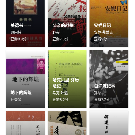
美德书
父亲的战争
安妮日记
贝内特
野夫
安妮·弗兰克
豆瓣8.9分
豆瓣7.3分
豆瓣9分
哈克贝里·芬历
险记
白洋淀纪事
地下的辉煌
马克·吐温
孙犁
丘脊梁
豆瓣8.2分
豆瓣7.7分