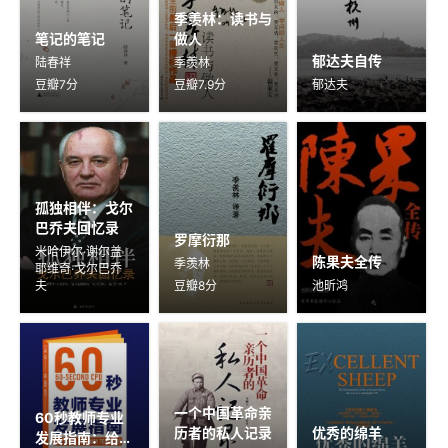
季羡林：读书与
笔记的笔记
做人
郁达夫自传
陆春祥
季羡林
豆瓣7分
豆瓣7.9分
郁达夫
孤独相伴：戈尔
巴乔夫回忆录
罗摩衍那
米哈伊尔·谢尔盖
陈果夫全传
季羡林
耶维奇·戈尔巴乔
夫
豆瓣8分
池昕鸿
一个中国革命亲
60秒教师专业
历者的私人记录
优秀的绵羊
发展指南：给教