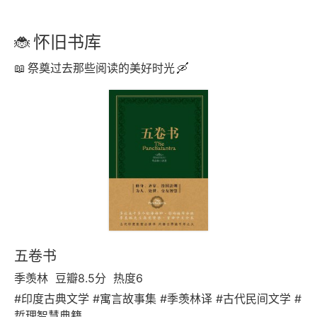
怀旧书库
祭奠过去那些阅读的美好时光
五卷书
季羡林
豆瓣8.5分
热度6
#印度古典文学 #寓言故事集 #季羡林译 #古代民间文学 #
哲理智慧典籍