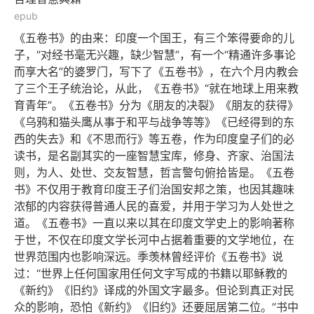
epub
《五卷书》的由来：印度一个国王，有三个笨得要命的儿
子，“对经书毫无兴趣，缺少智慧”，有一个“精通许多事论
而享大名”的婆罗门，写下了《五卷书》，在六个月内教会
了三个王子统治论，从此，《五卷书》“就在地球上用来教
育青年”。《五卷书》分为《朋友的决裂》《朋友的获得》
《乌鸦和猫头鹰从事于和平与战争等等》《已经得到的东
西的失去》和《不思而行》等五卷，作为印度皇子们的必
读书，是名副其实的一座智慧宝库，修身、齐家、治国法
则，为人、处世、交友智慧，哲言警句俯拾皆是。《五卷
书》不仅用于教育印度王子们治国安邦之策，也因其趣味
浓郁的内容获得普通人民的喜爱，并用于学习为人处世之
道。《五卷书》一直以来以其在印度文学史上的影响著称
于世，不仅在印度文学长河中占据着重要的文学地位，在
世界范围内也影响深远。季羡林曾经评价《五卷书》说
过：“世界上任何国家用任何文字写成的书籍以耶稣教的
《新约》《旧约》译成的外国文字最多。但论到真正对民
众的影响，恐怕《新约》《旧约》还要屈居第二位。”书中