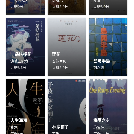
三岛由纪夫
郁达夫
陈雪
豆瓣9分
豆瓣8.2分
豆瓣6.9分
一朵桔梗花
莲花
岛与半岛
连城三纪彦
安妮宝贝
豆瓣8.5分
豆瓣8.2分
刘以鬯
人生海海
梅雨之夕
林家铺子
麦家
施蛰存
豆瓣8分
茅盾
豆瓣8.2分