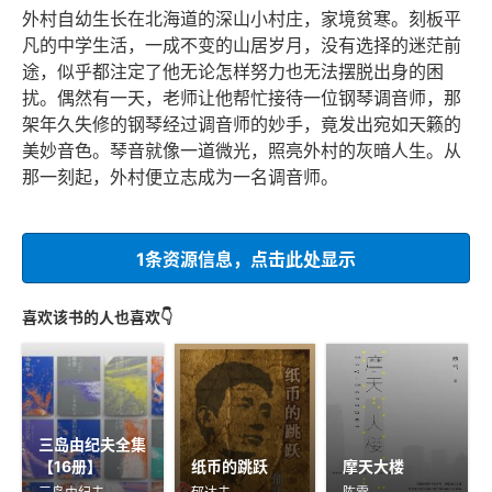
外村自幼生长在北海道的深山小村庄，家境贫寒。刻板平
凡的中学生活，一成不变的山居岁月，没有选择的迷茫前
途，似乎都注定了他无论怎样努力也无法摆脱出身的困
扰。偶然有一天，老师让他帮忙接待一位钢琴调音师，那
架年久失修的钢琴经过调音师的妙手，竟发出宛如天籁的
美妙音色。琴音就像一道微光，照亮外村的灰暗人生。从
那一刻起，外村便立志成为一名调音师。
1条资源信息，点击此处显示
喜欢该书的人也喜欢👇
三岛由纪夫全集
【16册】
纸币的跳跃
摩天大楼