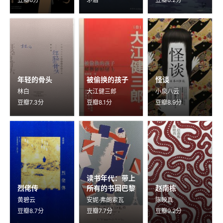
年轻的骨头
被偷换的孩子
怪谈
林白
大江健三郎
小泉八云
豆瓣7.3分
豆瓣8.1分
豆瓣8.9分
读书年代：带上
烈佬传
所有的书回巴黎
赵南栋
黄碧云
安妮·弗朗索瓦
陈映真
豆瓣8.7分
豆瓣7.7分
豆瓣9.2分