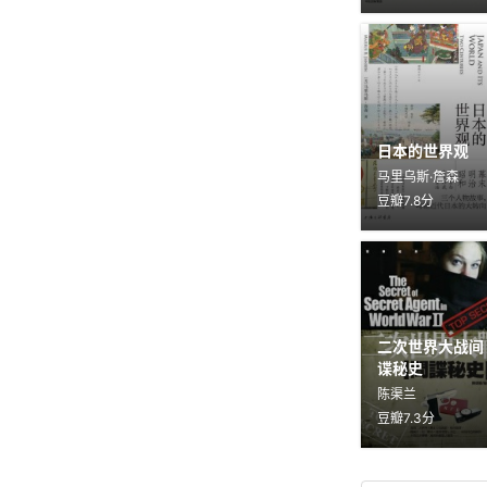
日本的世界观
马里乌斯·詹森
豆瓣7.8分
二次世界大战间
谍秘史
陈渠兰
豆瓣7.3分