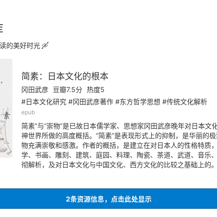
库
读的美好时光
简素：日本文化的根本
冈田武彦
豆瓣7.5分
热度5
#日本文化研究 #冈田武彦著作 #东方哲学思想 #传统文化解析
epub
简素”与“崇物”是已故日本儒学家、思想家冈田武彦晚年对日本文
神世界所做的高度概括。“简素”是表现形式上的抑制，是华丽的极
物充满崇敬和感激。作者的概括，是建立在对日本人的性格特质
学、书画、雕刻、建筑、庭园、料理、陶瓷、茶道、武道、音乐
彻解析，及对日本文化与中国文化、西方文化的比较之基础上的
2条资源信息，点击此处显示