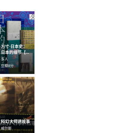
方寸·日本史：
日本的细节【4
册】
多人
豆瓣8分
科幻大师讲故事
威尔斯