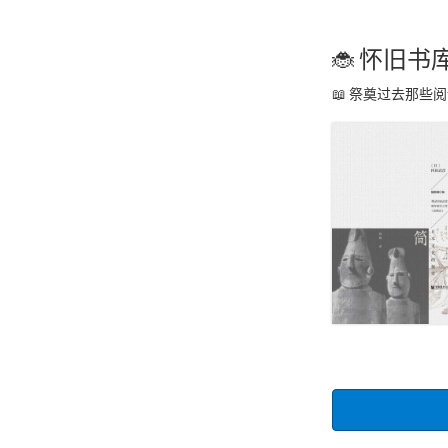
怀旧书
祭奠过去那些阅