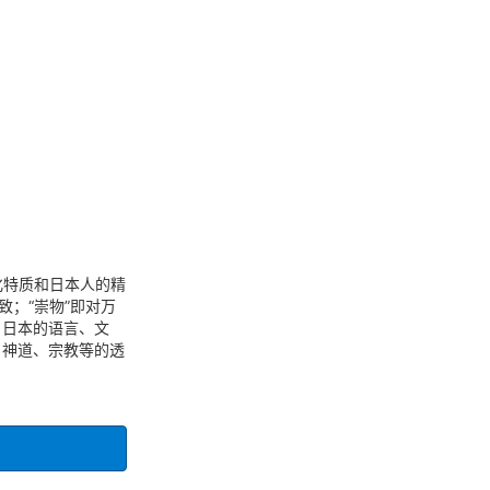
化特质和日本人的精
致；“崇物”即对万
，日本的语言、文
、神道、宗教等的透
。