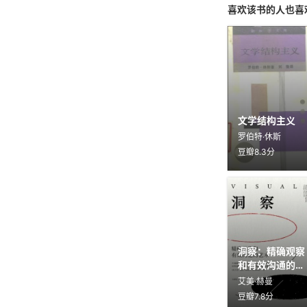
喜欢该书的人也喜欢
文学结构主义
罗伯特·休斯
豆瓣8.3分
洞察：精确观察
和有效沟通的艺
术
艾美·赫曼
豆瓣7.8分