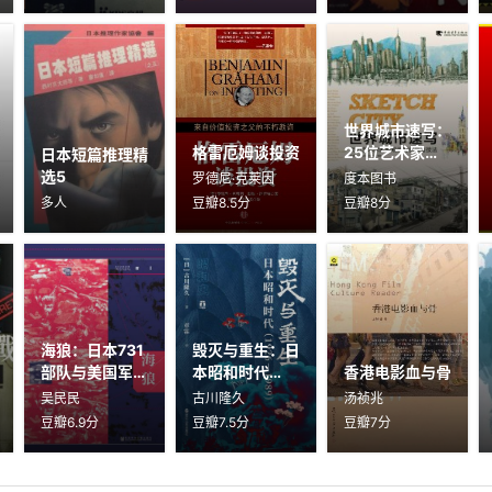
世界城市速写：
格雷厄姆谈投资
25位艺术家的
日本短篇推理精
景观速写创作与
选5
罗德尼·克莱因
度本图书
技法
多人
豆瓣8.5分
豆瓣8分
海狼：日本731
毁灭与重生：日
部队与美国军方
本昭和时代
香港电影血与骨
之间的交易内幕
（1926-
吴民民
古川隆久
汤祯兆
1989）
豆瓣6.9分
豆瓣7.5分
豆瓣7分