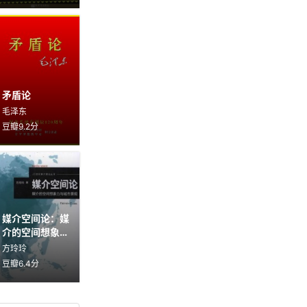
矛盾论
毛泽东
豆瓣9.2分
媒介空间论：媒
介的空间想象力
与城市景观
方玲玲
豆瓣6.4分