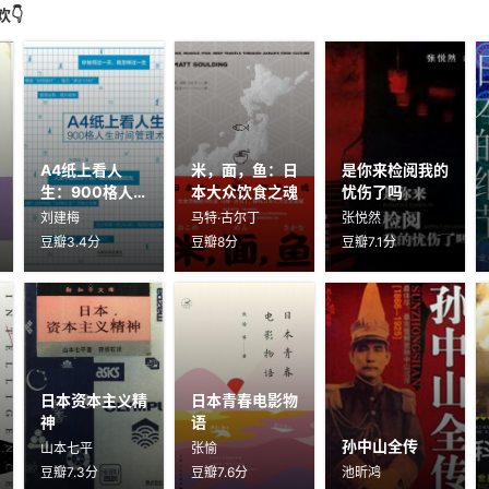
👇
A4纸上看人
米，面，鱼：日
是你来检阅我的
生：900格人
本大众饮食之魂
忧伤了吗
生时间管理术
刘建梅
马特·古尔丁
张悦然
豆瓣3.4分
豆瓣8分
豆瓣7.1分
日本资本主义精
日本青春电影物
神
语
孙中山全传
山本七平
张愉
豆瓣7.3分
豆瓣7.6分
池昕鸿