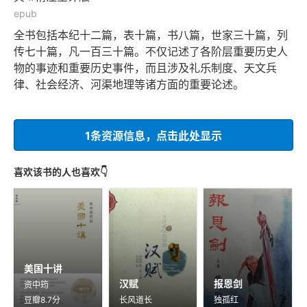
epub
全书包括本纪十二篇，表十篇，书八篇，世家三十篇，列
传七十篇，凡一百三十篇。不仅记述了各阶层重要历史人
物的事迹和重要历史事件，而且涉及礼乐制度、天文兵
律、社会经济、河渠地理等诸方面的重要论述。
1条资源信息，点击此处显示
喜欢该书的人也喜欢👇
美国十讲
汉赋
报恩剑
资中筠
豆瓣8.7分
长风道长
独孤红