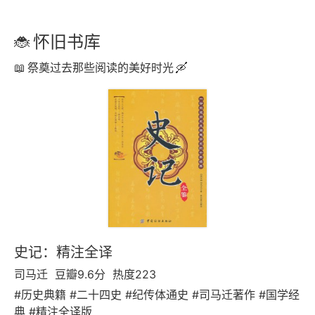
怀旧书库
祭奠过去那些阅读的美好时光
史记：精注全译
司马迁
豆瓣9.6分
热度223
#历史典籍 #二十四史 #纪传体通史 #司马迁著作 #国学经
典 #精注全译版