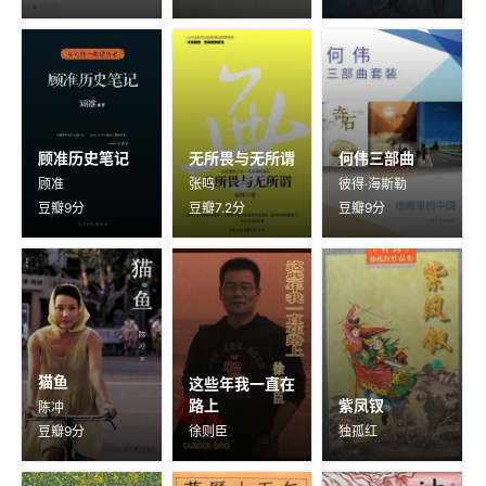
顾准历史笔记
无所畏与无所谓
何伟三部曲
顾准
张鸣
彼得·海斯勒
豆瓣9分
豆瓣7.2分
豆瓣9分
猫鱼
这些年我一直在
路上
紫凤钗
陈冲
豆瓣9分
徐则臣
独孤红