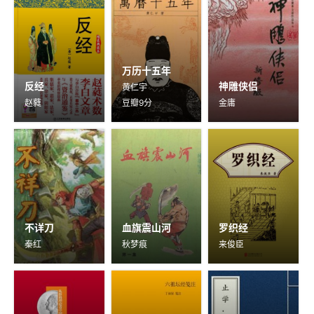
万历十五年
反经
神雕侠侣
黄仁宇
赵蕤
豆瓣9分
金庸
不详刀
血旗震山河
罗织经
秦红
秋梦痕
来俊臣