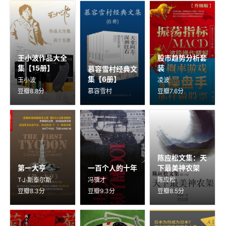
王小波作品大全
股市趋势分析套
集【15册】
装
慕容雪村经典文
集【6册】
王小波
凌波
豆瓣8.8分
慕容雪村
豆瓣7.6分
陈应松文集：天
第一大亨
一百个人的十年
下最美神农架
T·J·斯泰尔斯
冯骥才
陈应松
豆瓣8.3分
豆瓣9.3分
豆瓣8.5分