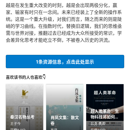
越是在发生重大改变的时刻，越是会出现两极分化，赢
家、输家有时只在一念间。未来已经装上了全新的操作系
统。这是一个重大升级，对我们而言，随之而来的则是陡
峭的学习曲线。在指数时代，替换旧逻辑，我们的思维亟
需与世界对接，推翻过去已经成为大众所接受的常识，学
会差异化思考才能屹立不倒，不被卷入历史的洪流。
1条资源信息，点击此处显示
喜欢该书的人也喜欢👇
超人类革命：生
秦汉名物丛考
物科技将如何改
肖凤文集：散文
变我们的未来？
卷
王子今
吕克·费希