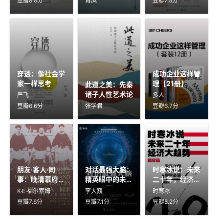
豆瓣8.8分
肖凤
豆瓣7.5分
穿透：像社会学
成功企业这样管
家一样思考
理【21册】
此道之美：先秦
诸子人性艺术论
严飞
多人
豆瓣6.6分
张学君
豆瓣6.7分
朋友·客人·同
对话最强大脑：
时寒冰说：未来
事：晚清幕府制
精英眼中的未来
二十年，经济大
度研究
世界
趋势（现实篇）
K·E·福尔索姆
李大巍
时寒冰
豆瓣7.6分
豆瓣7.1分
豆瓣8.2分