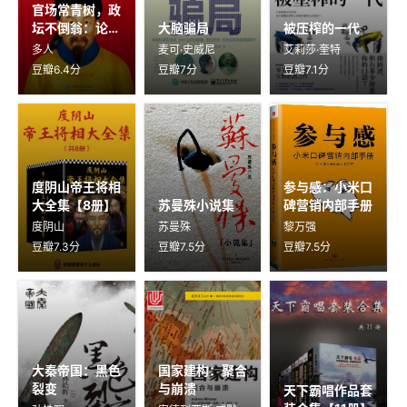
官场常青树，政
坛不倒翁：论清
大脑骗局
被压榨的一代
朝三大权臣的自
多人
麦可·史威尼
艾莉莎·奎特
我修养【3册】
豆瓣6.4分
豆瓣7分
豆瓣7.1分
度阴山帝王将相
参与感：小米口
大全集【8册】
苏曼殊小说集
碑营销内部手册
度阴山
苏曼殊
黎万强
豆瓣7.3分
豆瓣7.5分
豆瓣7.5分
大秦帝国：黑色
国家建构：聚合
裂变
与崩溃
天下霸唱作品套