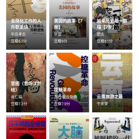
会简化工作的人
美国的故事【7
如果历史是一群
升职更快
册】
喵【7季】
中岛孝志
毕蓝
肥志
豆瓣6.1分
豆瓣9分
豆瓣8.1分
意图（官场浮世
绘）
控糖革命
云南旅游之最
肖仁福
杰西·安佐斯佩
豆瓣7.3分
豆瓣7.9分
牛崇荣