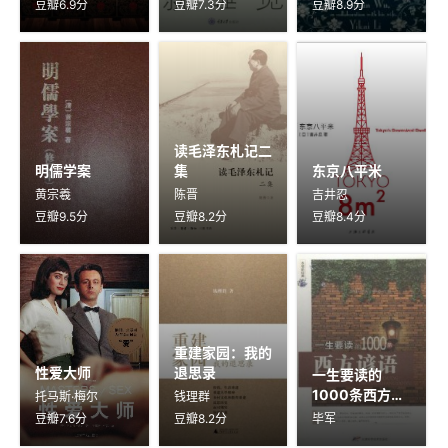
豆瓣6.9分
豆瓣7.3分
豆瓣8.9分
读毛泽东札记二
明儒学案
集
东京八平米
黄宗羲
陈晋
吉井忍
豆瓣9.5分
豆瓣8.2分
豆瓣8.4分
重建家园：我的
性爱大师
退思录
一生要读的
1000条西方谚
托马斯·梅尔
钱理群
语
豆瓣7.6分
豆瓣8.2分
毕军