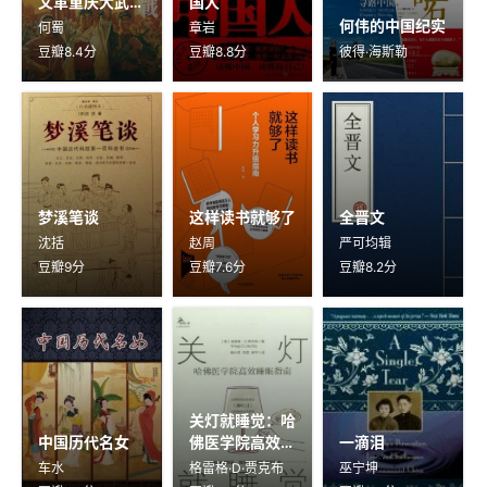
文革重庆大武斗
国人
实录
何伟的中国纪实
何蜀
章岩
豆瓣8.4分
豆瓣8.8分
彼得·海斯勒
梦溪笔谈
这样读书就够了
全晋文
沈括
赵周
严可均辑
豆瓣9分
豆瓣7.6分
豆瓣8.2分
关灯就睡觉：哈
中国历代名女
佛医学院高效睡
一滴泪
眠指南
车水
格雷格·D·贾克布
巫宁坤