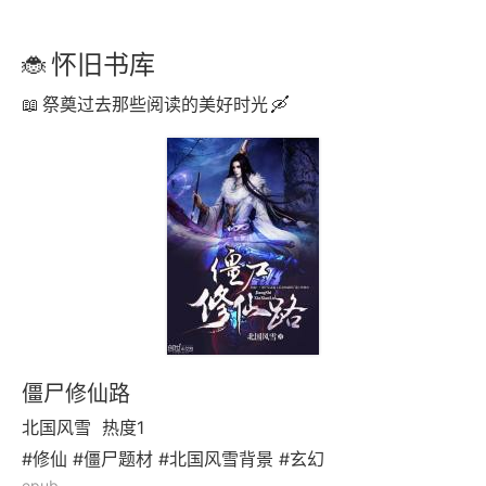
怀旧书库
祭奠过去那些阅读的美好时光
僵尸修仙路
北国风雪
热度1
#修仙 #僵尸题材 #北国风雪背景 #玄幻
epub