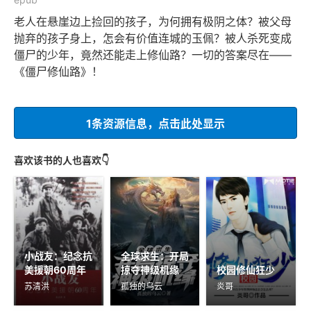
老人在悬崖边上捡回的孩子，为何拥有极阴之体？被父母
抛弃的孩子身上，怎会有价值连城的玉佩？被人杀死变成
僵尸的少年，竟然还能走上修仙路？一切的答案尽在——
《僵尸修仙路》！
1条资源信息，点击此处显示
喜欢该书的人也喜欢👇
小战友：纪念抗
全球求生：开局
美援朝60周年
掠夺神级机缘
校园修仙狂少
苏清洪
孤独的乌云
炎哥