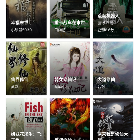
荒岛机器人
幸福末世
重卡战车在末世
彼得·布朗
小硕鼠5030
白雨涵
豆瓣8.6分
仙界修仙
弱女修仙记
大道修仙
莫默
呦呦小鹿
若封
姐妹花求生：飞
原来我是修仙大