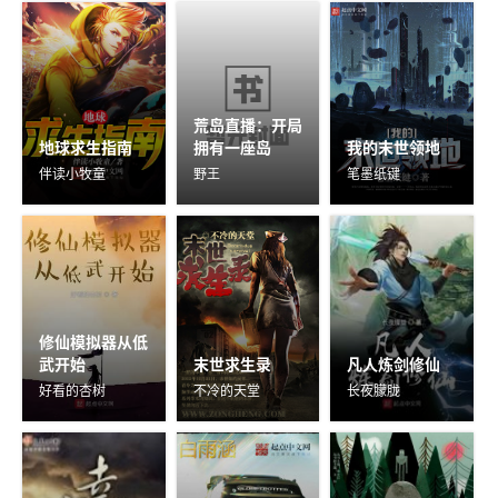
荒岛直播：开局
地球求生指南
拥有一座岛
我的末世领地
伴读小牧童
野王
笔墨纸键
修仙模拟器从低
武开始
末世求生录
凡人炼剑修仙
好看的杏树
不冷的天堂
长夜朦胧