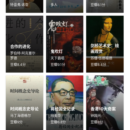
特雷弗·诺亚
多人
豆瓣8.1分
剑桥艺术史：绘
合作的进化
鬼吹灯
画观赏
罗伯特·阿克塞尔
罗德
天下霸唱
苏珊·伍德福德
豆瓣8.4分
豆瓣9.1分
豆瓣8.4分
时间概念史导论
蒋经国全记录
香港10大奇案
马丁海德格尔
马英华
钟国光
豆瓣9分
豆瓣6.8分
豆瓣8分