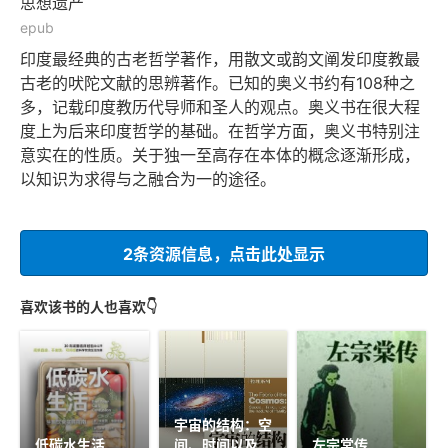
思想遗产
epub
印度最经典的古老哲学著作，用散文或韵文阐发印度教最
古老的吠陀文献的思辨著作。已知的奥义书约有108种之
多，记载印度教历代导师和圣人的观点。奥义书在很大程
度上为后来印度哲学的基础。在哲学方面，奥义书特别注
意实在的性质。关于独一至高存在本体的概念逐渐形成，
以知识为求得与之融合为一的途径。
2条资源信息，点击此处显示
喜欢该书的人也喜欢👇
宇宙的结构：空
低碳水生活
间、时间以及真
左宗棠传