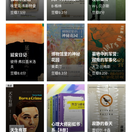
实性的意义
埃里克·韦斯特曼
B·格林
W·L·贝尔斯
豆瓣7.5分
豆瓣9.3分
豆瓣8分
博物馆里的神秘
墓地中的军营：
延安日记
花园
越南的军事化景
彼得·弗拉基米洛
观
夫
美柔汀
大卫·比格斯
豆瓣8.6分
豆瓣8.3分
豆瓣8.2分
寂静的春天
心理大师彩虹书
天生有罪
系【8册】
蕾切尔·卡森