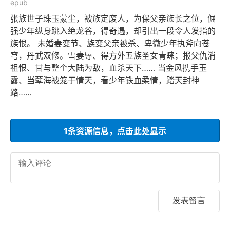
epub
张族世子珠玉蒙尘，被族定废人，为保父亲族长之位，倔
强少年纵身跳入绝龙谷，得奇遇，却引出一段令人发指的
族恨。 未婚妻变节、族变父亲被杀、卑微少年执斧向苍
穹，丹武双修。雪妻辱、得方外五族圣女青睐；报父仇消
祖恨、甘与整个大陆为敌，血杀天下…… 当金风携手玉
露、当孽海被笼于情天，看少年铁血柔情，踏天封神
路……
1条资源信息，点击此处显示
发表留言