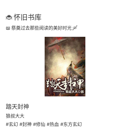
怀旧书库
祭奠过去那些阅读的美好时光
踏天封神
狼叔大大
#玄幻 #封神 #修仙 #热血 #东方玄幻