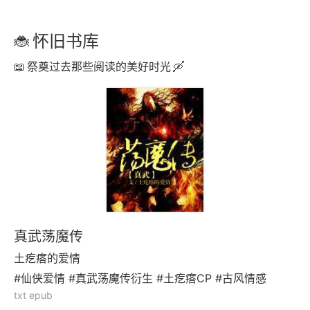
怀旧书库
祭奠过去那些阅读的美好时光
真武荡魔传
土疙瘩的爱情
#仙侠爱情 #真武荡魔传衍生 #土疙瘩CP #古风情感
txt epub