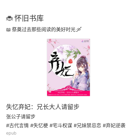
怀旧书库
祭奠过去那些阅读的美好时光
失忆弃妃：兄长大人请留步
张公子请留步
#古代言情 #失忆梗 #宅斗权谋 #兄妹禁忌恋 #弃妃逆袭
epub