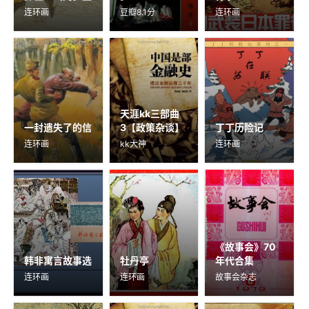
连环画
豆瓣8.1分
连环画
天涯kk三部曲
一封遗失了的信
3【政策杂谈】
丁丁历险记
连环画
kk大神
连环画
《故事会》70
韩非寓言故事选
牡丹亭
年代合集
连环画
连环画
故事会杂志