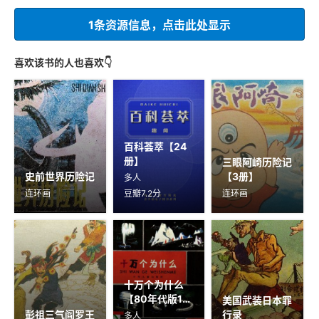
1条资源信息，点击此处显示
喜欢该书的人也喜欢👇
百科荟萃【24
册】
三眼阿崎历险记
史前世界历险记
【3册】
多人
连环画
豆瓣7.2分
连环画
十万个为什么
【80年代版17
美国武装日本罪
册】
彭祖三气阎罗王
行录
多人