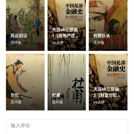
天涯kk三部曲
风云初记
1【房地产逻
刑警队长
辑】
连环画
kk大神
连环画
天涯kk三部曲
华佗
杜甫
2【财富分配逻
辑】
连环画
连环画
kk大神