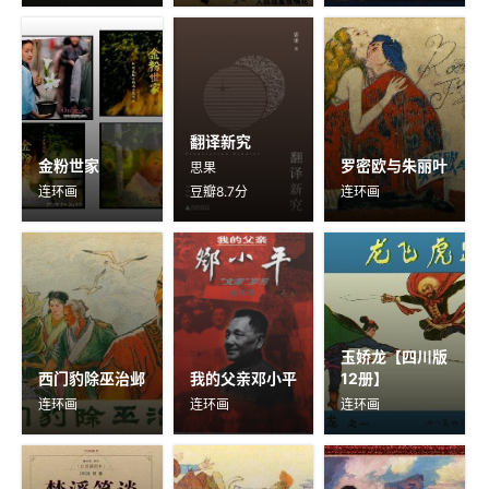
翻译新究
金粉世家
罗密欧与朱丽叶
思果
连环画
豆瓣8.7分
连环画
玉娇龙【四川版
西门豹除巫治邺
我的父亲邓小平
12册】
连环画
连环画
连环画