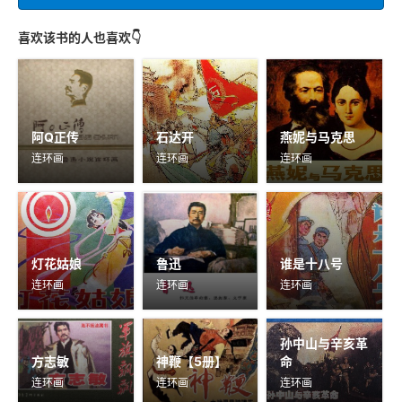
喜欢该书的人也喜欢👇
阿Q正传
石达开
燕妮与马克思
连环画
连环画
连环画
灯花姑娘
鲁迅
谁是十八号
连环画
连环画
连环画
孙中山与辛亥革
方志敏
神鞭【5册】
命
连环画
连环画
连环画