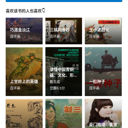
喜欢该书的人也喜欢👇
巧渡金沙江
三擒刘香妙
王小波起义
连环画
连环画
连环画
读懂中国青铜
器：文化、形
式、功能与图案
上甘岭上的英雄
一粒种子
戴克成
连环画
豆瓣6.5分
连环画
豪门隐婚：蜜宠