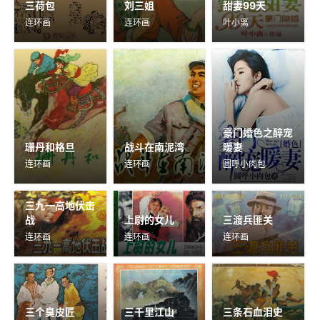
三荷包
刘三姐
甜妻99天
连环画
连环画
叶小离
豪门婚色之醉宠
珊丹和格旦
战斗在南泥湾
暖妻
连环画
连环画
圆呼小肉包
三九一高地伏击
战
上尉的女儿
三渡兵匪关
连环画
连环画
连环画
三个臭皮匠
三千里江山
三条石血泪史