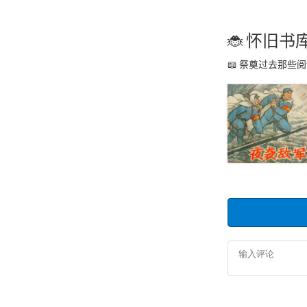
怀旧书
祭奠过去那些阅