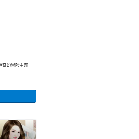
 #奇幻冒险主题